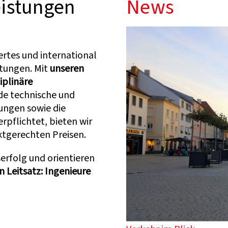
eistungen
News
iertes und international
stungen. Mit
unseren
iplinäre
de technische und
ungen sowie die
rpflichtet, bieten wir
ktgerechten Preisen.
rfolg und orientieren
 Leitsatz: Ingenieure