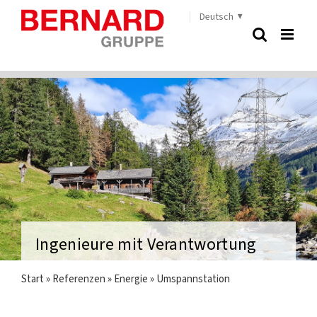
Zum
Deutsch
Inhalt
springen
Ingenieure mit Verantwortung
Start
»
Referenzen
»
Energie
»
Umspannstation