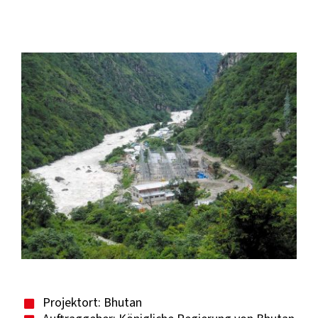
View
Larger
Image
Projektort: Bhutan