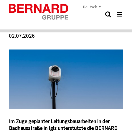
Zum
Deutsch
Start
»
Verkehrsanalyse mit intelligenter Messtechnik
Inhalt
springen
Verkehrsanalyse mit intelligenter Messtechnik
02.07.2026
Zeige
grösseres
Bild
Im Zuge geplanter Leitungsbauarbeiten in der
Badhausstraße in Igls unterstützte die BERNARD