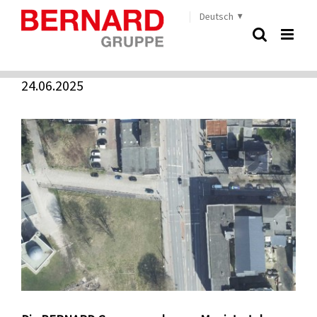
Zum
Deutsch
Start
»
Bremerhaven
Inhalt
springen
Bremerhaven
24.06.2025
Zeige
grösseres
Bild