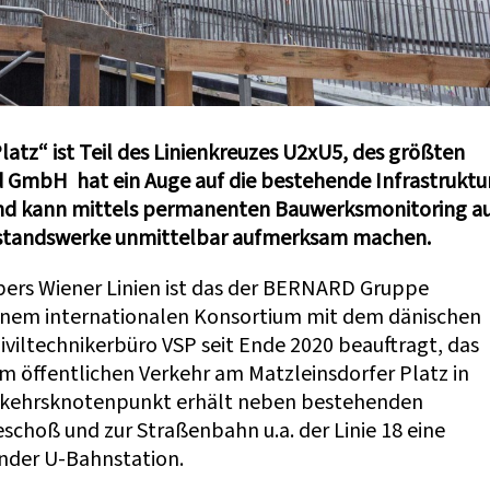
atz“ ist Teil des Linienkreuzes U2xU5, des größten
d GmbH hat ein Auge auf die bestehende Infrastruktu
und kann mittels permanenten Bauwerksmonitoring a
estandswerke unmittelbar aufmerksam machen.
ers Wiener Linien ist das der BERNARD Gruppe
einem internationalen Konsortium mit dem dänischen
iltechnikerbüro VSP seit Ende 2020 beauftragt, das
m öffentlichen Verkehr am Matzleinsdorfer Platz in
Verkehrsknotenpunkt erhält neben bestehenden
choß und zur Straßenbahn u.a. der Linie 18 eine
ender U-Bahnstation.