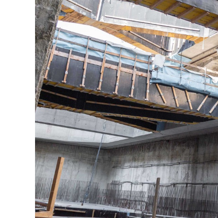
grösseres
Bild