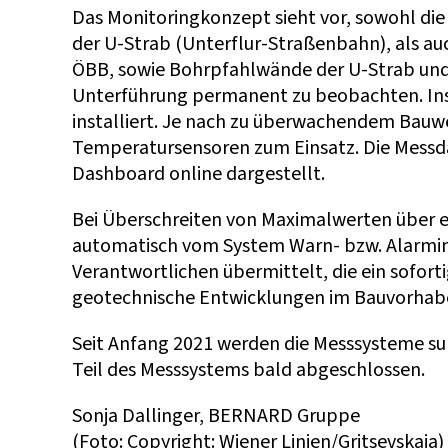
Das Monitoringkonzept sieht vor, sowohl di
der U-Strab (Unterflur-Straßenbahn), als a
ÖBB, sowie Bohrpfahlwände der U-Strab und
Unterführung permanent zu beobachten. In
installiert. Je nach zu überwachendem Bau
Temperatursensoren zum Einsatz. Die Messda
Dashboard online dargestellt.
Bei Überschreiten von Maximalwerten über 
automatisch vom System Warn- bzw. Alarmin
Verantwortlichen übermittelt, die ein sofort
geotechnische Entwicklungen im Bauvorhab
Seit Anfang 2021 werden die Messsysteme suk
Teil des Messsystems bald abgeschlossen.
Sonja Dallinger, BERNARD Gruppe
(Foto: Copyright: Wiener Linien/Gritsevskaja)