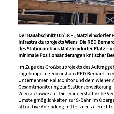
Der Bauabschnitt U2/18 – „Matzleinsdorfer Pl
Infrastrukturprojekts Wiens. Die RED Bernar
des Stationumbaus Matzleindorfer Platz – 
minimale Positionsänderungen kritischer B
Im Zuge des Großbauprojekts des Auftraggeb
zugehörige Ingenieursbüro RED Bernard in 
Unternehmen RailMonitor und dem Wiener Ziv
Gesamtmonitoring zur Stationserweiterung i
Wien abzuwickeln. Dieser innerstädtische 
Umsteigmöglichkeiten zur S-Bahn im Oberges
attraktive Anbindung mittels neu zu erricht